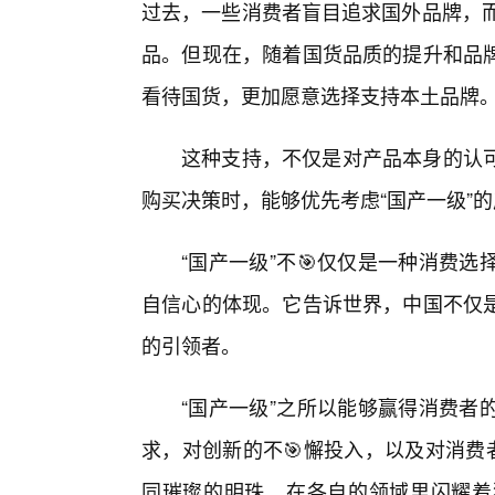
过去，一些消费者盲目追求国外品牌，而
品。但现在，随着国货品质的提升和品
看待国货，更加愿意选择支持本土品牌
这种支持，不仅是对产品本身的认
购买决策时，能够优先考虑“国产一级”
“国产一级”不🎯仅仅是一种消费
自信心的体现。它告诉世界，中国不仅
的引领者。
“国产一级”之所以能够赢得消费者
求，对创新的不🎯懈投入，以及对消费
同璀璨的明珠，在各自的领域里闪耀着