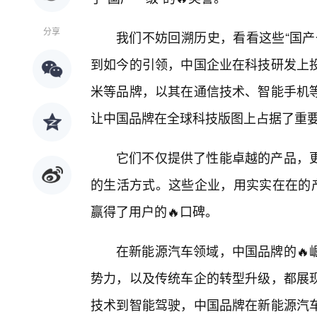
分享
我们不妨回溯历史，看看这些“国产
到如今的引领，中国企业在科技研发上
米等品牌，以其在通信技术、智能手机
让中国品牌在全球科技版图上占据了重
它们不仅提供了性能卓越的产品，
的生活方式。这些企业，用实实在在的产
赢得了用户的🔥口碑。
在新能源汽车领域，中国品牌的🔥
势力，以及传统车企的转型升级，都展现
技术到智能驾驶，中国品牌在新能源汽车