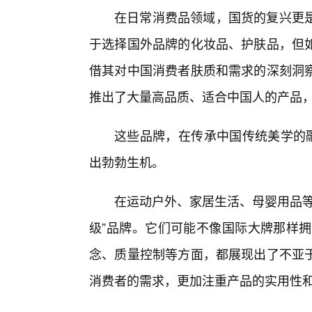
在日常消费品领域，国货的复兴更
于选择国外品牌的化妆品、护肤品，但
借其对中国消费者肤质和需求的深刻洞
推出了大量高品质、适合中国人的产品
这些品牌，在传承中国传统美学的融
出勃勃生机。
在运动户外、家居生活、母婴用品等
级”品牌。它们可能不像国际大牌那样拥
念、质量控制等方面，都展现出了不亚
消费者的需求，更加注重产品的实用性