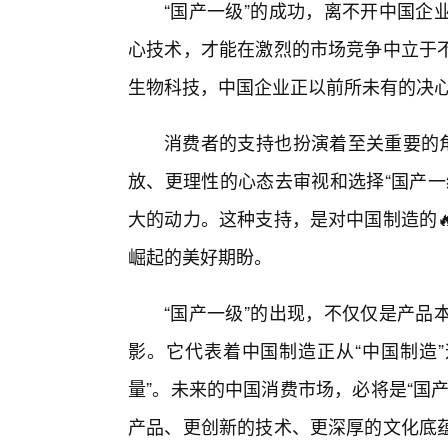
“国产一级”的成功，离不开中国企
心技术，才能在激烈的市场竞争中立于
生物科技，中国企业正以前所未有的决
消费者的支持也扮演着至关重要的角
放、更理性的心态去审视和选择“国产一
大的动力。这种支持，是对中国制造的
崛起的美好期盼。
“国产一级”的出现，不仅仅是产品
影。它代表着中国制造正从“中国制造”迈
量”。未来的中国消费市场，必将是“国
产品、更创新的技术、更深厚的文化底