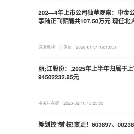
202—4年上市公司独董观察：中金
事陆正飞薪酬共107.50万元 现任
潇湘晨报
江惠仪
2026-01-31 19:10:03
丽;江股份：,2025年上半年归属于
94502232.85元
中关村在线
2026-02-10 13:25:03
筹划控‘制’权!变更！603897、002