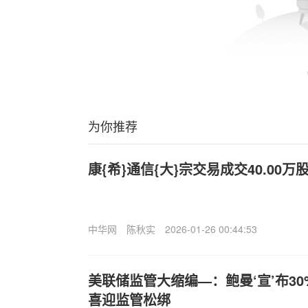
为你推荐
康{希}通信{大}宗交易成交40.00万股
中华网
陈秋实
2026-01-26 00:44:53
美联储监管大缩编—：鲍曼‘宣’布3
喜迎监管松绑